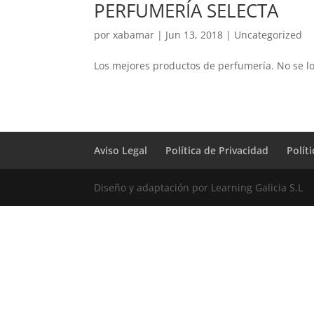
PERFUMERÍA SELECTA
por
xabamar
|
Jun 13, 2018
|
Uncategorized
Los mejores productos de perfumería. No se los
Aviso Legal
Política de Privacidad
Polít
Diseño y adaptación por Learning Galicia S.L